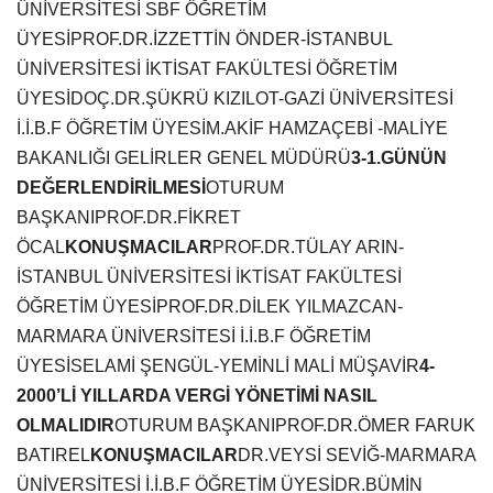
ÜNİVERSİTESİ SBF ÖĞRETİM
ÜYESİ
PROF.DR.İZZETTİN ÖNDER-İSTANBUL
ÜNİVERSİTESİ İKTİSAT FAKÜLTESİ ÖĞRETİM
ÜYESİ
DOÇ.DR.ŞÜKRÜ KIZILOT-GAZİ ÜNİVERSİTESİ
İ.İ.B.F ÖĞRETİM ÜYESİ
M.AKİF HAMZAÇEBİ -MALİYE
BAKANLIĞI GELİRLER GENEL MÜDÜRÜ
3-1.GÜNÜN
DEĞERLENDİRİLMESİ
OTURUM
BAŞKANI
PROF.DR.FİKRET
ÖCAL
KONUŞMACILAR
PROF.DR.TÜLAY ARIN-
İSTANBUL ÜNİVERSİTESİ İKTİSAT FAKÜLTESİ
ÖĞRETİM ÜYESİ
PROF.DR.DİLEK YILMAZCAN-
MARMARA ÜNİVERSİTESİ İ.İ.B.F ÖĞRETİM
ÜYESİ
SELAMİ ŞENGÜL-YEMİNLİ MALİ MÜŞAVİR
4-
2000’Lİ YILLARDA VERGİ YÖNETİMİ NASIL
OLMALIDIR
OTURUM BAŞKANI
PROF.DR.ÖMER FARUK
BATIREL
KONUŞMACILAR
DR.VEYSİ SEVİĞ-MARMARA
ÜNİVERSİTESİ İ.İ.B.F ÖĞRETİM ÜYESİ
DR.BÜMİN