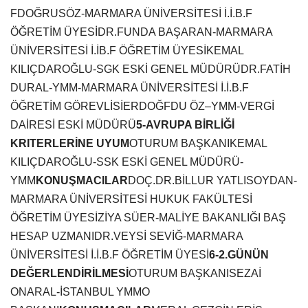
FDOĞRUSÖZ-MARMARA ÜNİVERSİTESİ İ.İ.B.F
ÖĞRETİM ÜYESİ
DR.FUNDA BAŞARAN-MARMARA
ÜNİVERSİTESİ İ.İB.F ÖĞRETİM ÜYESİ
KEMAL
KILIÇDAROĞLU-SGK ESKİ GENEL MÜDÜRÜ
DR.FATİH
DURAL-YMM-MARMARA ÜNİVERSİTESİ İ.İ.B.F
ÖĞRETİM GÖREVLİSİ
ERDOĞFDU ÖZ–YMM-VERGİ
DAİRESİ ESKİ MÜDÜRÜ
5-AVRUPA BİRLİĞİ
KRITERLERİNE UYUM
OTURUM BAŞKANI
KEMAL
KILIÇDAROĞLU-SSK ESKİ GENEL MÜDÜRÜ-
YMM
KONUŞMACILAR
DOÇ.DR.BİLLUR YATLISOYDAN-
MARMARA ÜNİVERSİTESİ HUKUK FAKÜLTESİ
ÖĞRETİM ÜYESİ
ZİYA SÜER-MALİYE BAKANLIĞI BAŞ
HESAP UZMANI
DR.VEYSİ SEVİĞ-MARMARA
ÜNİVERSİTESİ İ.İ.B.F ÖĞRETİM ÜYESİ
6-2.GÜNÜN
DEĞERLENDİRİLMESİ
OTURUM BAŞKANI
SEZAİ
ONARAL-İSTANBUL YMMO