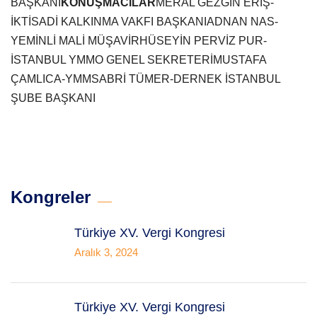
BAŞKANI
KONUŞMACILAR
MERAL GEZGİN ERİŞ-
İKTİSADİ KALKINMA VAKFI BAŞKANI
ADNAN NAS-
YEMİNLİ MALİ MÜŞAVİR
HÜSEYİN PERVİZ PUR-
İSTANBUL YMMO GENEL SEKRETERİ
MUSTAFA
ÇAMLICA-YMM
SABRİ TÜMER-DERNEK İSTANBUL
ŞUBE BAŞKANI
Kongreler
Türkiye XV. Vergi Kongresi
Aralık 3, 2024
Türkiye XV. Vergi Kongresi