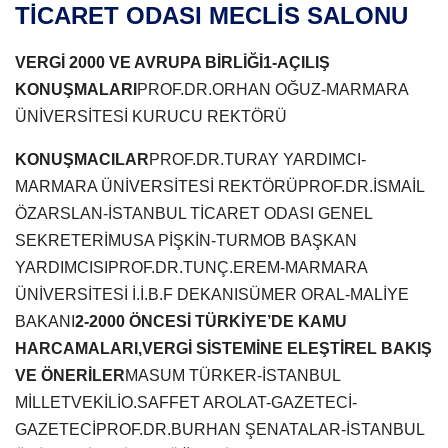
TİCARET ODASI MECLİS SALONU
VERGİ 2000 VE AVRUPA BİRLİĞİ
1-AÇILIŞ
KONUŞMALARI
PROF.DR.ORHAN OĞUZ-MARMARA
ÜNİVERSİTESİ KURUCU REKTÖRÜ
KONUŞMACILAR
PROF.DR.TURAY YARDIMCI-
MARMARA ÜNİVERSİTESİ REKTÖRÜ
PROF.DR.İSMAİL
ÖZARSLAN-İSTANBUL TİCARET ODASI GENEL
SEKRETERİ
MUSA PİŞKİN-TURMOB BAŞKAN
YARDIMCISI
PROF.DR.TUNÇ.EREM-MARMARA
ÜNİVERSİTESİ İ.İ.B.F DEKANI
SÜMER ORAL-MALİYE
BAKANI
2-2000 ÖNCESİ TÜRKİYE’DE KAMU
HARCAMALARI,VERGİ SİSTEMİNE ELEŞTİREL BAKIŞ
VE ÖNERİLER
MASUM TÜRKER-İSTANBUL
MİLLETVEKİLİ
O.SAFFET AROLAT-GAZETECİ-
GAZETECİ
PROF.DR.BURHAN ŞENATALAR-İSTANBUL